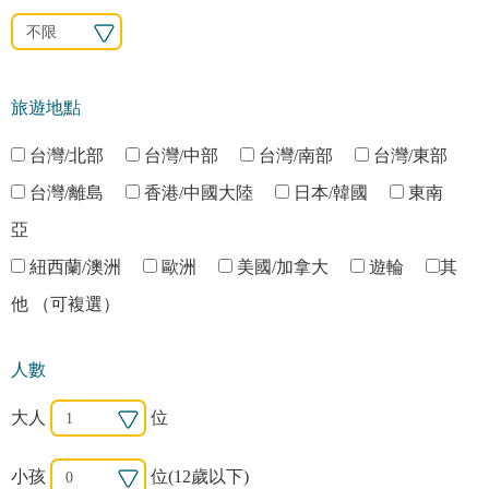
旅遊地點
台灣/北部
台灣/中部
台灣/南部
台灣/東部
台灣/離島
香港/中國大陸
日本/韓國
東南
亞
紐西蘭/澳洲
歐洲
美國/加拿大
遊輪
其
他
（可複選）
人數
大人
位
小孩
位(12歲以下)